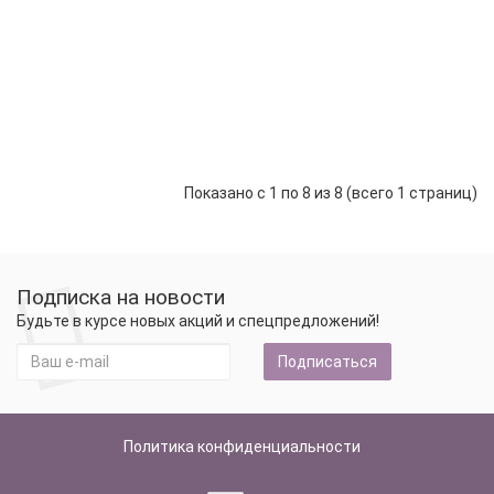
Шары
под
потолок
макарунс
7 560 р.
-
В корзину
+
Показано с 1 по 8 из 8 (всего 1 страниц)
Подписка на новости
Будьте в курсе новых акций и спецпредложений!
Подписаться
Политика конфиденциальности